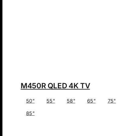
M450R QLED 4K TV
50"
55"
58"
65"
75"
85"